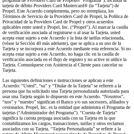
programa de Providers Card de Propel(el “Programa”), incluida la
tarjeta de débito Providers Card Mastercard® (la “Tarjeta”) de
Propel. Este Acuerdo complementa, pero no reemplaza, los
Términos de Servicio de la Providers Card de Propel, la Política de
Privacidad de la Providers Card de Propel y otros acuerdos
aplicables entre usted y Propel, Inc. (“Propel”). Al marcar la casilla
de verificación asociada al registrarse o al usar la Tarjeta, usted
acepta estar sujeto a este Acuerdo y la lista de tarifas relacionada,
(véase la Sección 40 más adelante), que se aplica a su uso de la
Tarjeta y se incorpora a este Acuerdo mediante esta referencia. Si no
acepta estar sujeto a este Acuerdo, no haga clic en la casilla de
verificación asociada en el flujo de registro y no active ni utilice la
Tarjeta. Comuníquese con Asistencia al Cliente para cancelar su
Tarjeta.
Las siguientes definiciones e instrucciones se aplican a este
Acuerdo: “Usted”, “su” y “Titular de la Tarjeta” se refieren a la
persona que ha solicitado una Tarjeta personalizada autorizada para
usar una Tarjeta según lo dispuesto en este Acuerdo. “Nosotros”,
“nos” y “nuestro” significan el Banco y/o sus sucesores, afiliados y
cesionarios. Propel, Inc. es la entidad que administra el Programa de
tarjetas (“Administrador del Programa”). “Cuenta de Tarjeta”
significa la cuenta prepaga asociada con su Tarjeta en la que
contabilizamos los cargos, transacciones, tarifas y otros reclamos
asociados con su Tarjeta. “Tarjeta Personalizada” se refiere a la