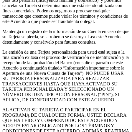
para uso personal (incluyendo familiar y doméstico), y podemos
cancelar su Tarjeta si determinamos que está siendo utilizada con
fines comerciales. Podemos negarnos a procesar cualquier
transacción que creemos puede violar los términos y condiciones de
este Acuerdo o que puede ser fraudulenta o ilegal.
Mantenga un registro de la información de su Cuenta en caso de que
su Tarjeta se pierda, se la roben o se destruya. Lea este Acuerdo
detenidamente y consérvelo para futuras consultas.
La emisión de una Tarjeta personalizada para usted está sujeta a la
finalización exitosa del proceso de verificación de identificación y la
recepción de la aprobación del Banco (consulte el párrafo de este
Acuerdo a continuación titulado “Información importante sobre la
Apertura de una Nueva Cuenta de Tarjeta”). NO PUEDE USAR
SU TARJETA PERSONALIZADA PARA REALIZAR
TRANSACCIONES HASTA QUE HAYA ACTIVADO SU
TARJETA PERSONALIZADA Y SELECCIONADO UN
NÚMERO DE IDENTIFICACIÓN PERSONAL (“PIN”), SI
APLICA, DE CONFORMIDAD CON ESTE ACUERDO.
AL ACTIVAR SU TARJETA O PARTICIPAR EN EL
PROGRAMA DE CUALQUIER FORMA, USTED DECLARA
QUE HA LEÍDO Y COMPRENDIDO ESTE ACUERDO Y
ACEPTA ESTAR OBLIGADO POR LOS TÉRMINOS Y
CONDICIONES DE ESTE ACUERDO. ADEMÁS, REAFIRMA