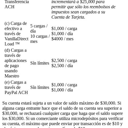
Transferencia
incrementará a $25,000 para
ACH
permitir que sólo los reembolsos de
impuestos sean cargados a su
Cuenta de Tarjeta.
(c) Carga de
5 cargas /
efectivo a
$1,000 / carga
día
través de
$1,000 / día
10 cargas /
VanillaDirect
$4000 / mes
mes
Load ™
(d) Cargas a
través de
aplicaciones
$2,500 / carga
Sín límites
de pago
$2,500 / día
usando
Maestro
(e) Cargas a
$1,000 / carga
través de
Sín límites
$1,000 / día
PayPal ACH
Su cuenta estará sujeta a un valor de saldo máximo de $30,000. Si
alguna carga entrante hace que el saldo de su cuenta sea superior a
$30,000, se rechazará cualquier carga que haga que el saldo supere
los $30,000. Si un comerciante utiliza microdepósitos para verificar
su cuenta, el máximo que puede enviar por transacción es de $10 y