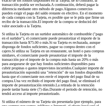
exacto de los fondos disponibles en la Tarjeta; de lo contrario, la
transacción podría ser rechazada.A continuación, deberá pagar la
diferencia mediante otro método de pago.Algunos comercios
pueden exigir el pago del saldo restante en efectivo. En el momento
de cada compra con la Tarjeta, es posible que se le pida que firme un
recibo de la transacción.El importe de la compra se deducirá del
valor asociado a la Tarjeta.
Si utiliza la Tarjeta en un surtidor automático de combustible ("pago
en el surtidor"), el comerciante puede preautorizar el importe de la
transacción hasta $75.00 o más.Si su Tarjeta es rechazada, aunque
disponga de fondos suficientes, pague su compra dentro con el
cajero.Si utiliza su Tarjeta en un restaurante, un hotel o para compras
similares, el comerciante puede preautorizar el importe de la
transacción por el importe de la compra más hasta un 20% o más
para asegurarse de que hay fondos suficientes disponibles para
cubrir propinas o gastos imprevistos incurridos.Cualquier importe de
preautorización supondrá una "retención" de sus fondos disponibles
hasta que el comerciante nos envíe el importe del pago final de su
compra.Una vez recibido el importe del pago final, se eliminará el
importe de preautorización retenido.La retirada de la retención
puede tardar hasta siete (7) días.Durante el periodo de retención, no
tendrá acceso al importe preautorizado.
Si utiliza el número de su Tarjeta sin presentarla (por ejemplo, para
una compra por correo, teléfono o Internet), el efecto legal será el