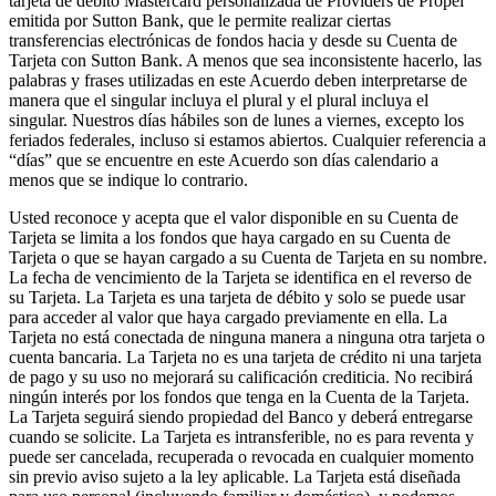
tarjeta de débito Mastercard personalizada de Providers de Propel
emitida por Sutton Bank, que le permite realizar ciertas
transferencias electrónicas de fondos hacia y desde su Cuenta de
Tarjeta con Sutton Bank. A menos que sea inconsistente hacerlo, las
palabras y frases utilizadas en este Acuerdo deben interpretarse de
manera que el singular incluya el plural y el plural incluya el
singular. Nuestros días hábiles son de lunes a viernes, excepto los
feriados federales, incluso si estamos abiertos. Cualquier referencia a
“días” que se encuentre en este Acuerdo son días calendario a
menos que se indique lo contrario.
Usted reconoce y acepta que el valor disponible en su Cuenta de
Tarjeta se limita a los fondos que haya cargado en su Cuenta de
Tarjeta o que se hayan cargado a su Cuenta de Tarjeta en su nombre.
La fecha de vencimiento de la Tarjeta se identifica en el reverso de
su Tarjeta. La Tarjeta es una tarjeta de débito y solo se puede usar
para acceder al valor que haya cargado previamente en ella. La
Tarjeta no está conectada de ninguna manera a ninguna otra tarjeta o
cuenta bancaria. La Tarjeta no es una tarjeta de crédito ni una tarjeta
de pago y su uso no mejorará su calificación crediticia. No recibirá
ningún interés por los fondos que tenga en la Cuenta de la Tarjeta.
La Tarjeta seguirá siendo propiedad del Banco y deberá entregarse
cuando se solicite. La Tarjeta es intransferible, no es para reventa y
puede ser cancelada, recuperada o revocada en cualquier momento
sin previo aviso sujeto a la ley aplicable. La Tarjeta está diseñada