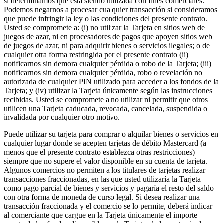
si determinamos que está siendo utilizada con fines comerciales.
Podemos negarnos a procesar cualquier transacción si consideramos
que puede infringir la ley o las condiciones del presente contrato.
Usted se compromete a: (i) no utilizar la Tarjeta en sitios web de
juegos de azar, ni en procesadores de pagos que apoyen sitios web
de juegos de azar, ni para adquirir bienes o servicios ilegales; o de
cualquier otra forma restringida por el presente contrato (ii)
notificarnos sin demora cualquier pérdida o robo de la Tarjeta; (iii)
notificarnos sin demora cualquier pérdida, robo o revelación no
autorizada de cualquier PIN utilizado para acceder a los fondos de la
Tarjeta; y (iv) utilizar la Tarjeta únicamente según las instrucciones
recibidas. Usted se compromete a no utilizar ni permitir que otros
utilicen una Tarjeta caducada, revocada, cancelada, suspendida o
invalidada por cualquier otro motivo.
Puede utilizar su tarjeta para comprar o alquilar bienes o servicios en
cualquier lugar donde se acepten tarjetas de débito Mastercard (a
menos que el presente contrato establezca otras restricciones)
siempre que no supere el valor disponible en su cuenta de tarjeta.
Algunos comercios no permiten a los titulares de tarjetas realizar
transacciones fraccionadas, en las que usted utilizaría la Tarjeta
como pago parcial de bienes y servicios y pagaría el resto del saldo
con otra forma de moneda de curso legal. Si desea realizar una
transacción fraccionada y el comercio se lo permite, deberá indicar
al comerciante que cargue en la Tarjeta únicamente el importe