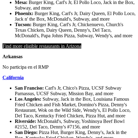
Mesa:
Burger King, Carl's Jr, El Pollo Loco, Jack in the Box,
Subway, and more
Phoenix:
Burger King, Carl's Jr, Dairy Queen, El Pollo Loco,
Jack n' the Box, McDonald's, Subway, and more
Tucson:
Burger King, Carl's Jr, Chickenuevo, Church's
Texas Chicken, Dairy Queen, Denny's, Del Taco,
McDonald's, Papa Johns Pizza, Subway, Wendy's, and more
Find more eligible restaurants in Arizona
Arkansas
No participa en el RMP
California
San Franciso:
Carl's Jr, Chico's Pizza, UCSF Subway
Parnassus, UCSF Subway, Mission Bay, and more
Los Angeles:
Subway, Jack in the Box, Louisiana Famous
Fried Chicken and Fish Market, Domino's Pizza, Denny's
Restaurant, Wok on the Wild Side, Wendy's, El Pollo Loco,
Del Taco, Kentucky Fried Chicken, Pizza Hut, and more
Riverside:
McDonald's, Subway, Yoshinoya Beef Bowl
#2152, Del Taco, Denny's #7156, and more
San Diego:
Pizza Hut, Burger King, Denny's, Jack in the
Box, Kentucky Fried Chicken, Wendy's, and more