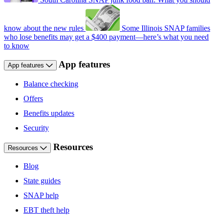
know about the new rules
Some Illinois SNAP families
who lose benefits may get a $400 payment—here’s what you need
to know
App features
App features
Balance checking
Offers
Benefits updates
Security
Resources
Resources
Blog
State guides
SNAP help
EBT theft help