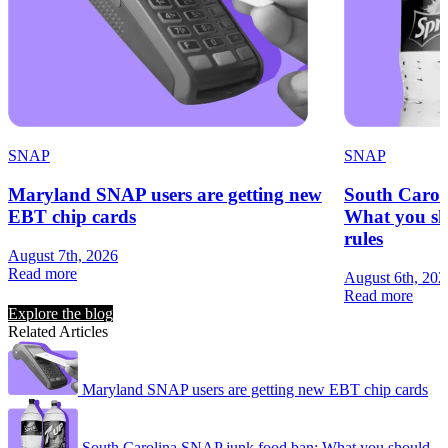
SNAP
SNAP
Maryland SNAP users are getting new
South Carol
EBT chip cards
What you sh
rules
August 7th, 2026
Read more
August 6th, 202
Read more
Explore the blog
Related Articles
Maryland SNAP users are getting new EBT chip cards
South Carolina SNAP junk food ban: What you should