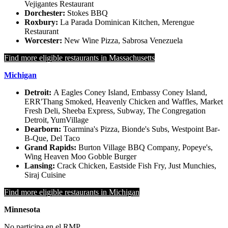
Vejigantes Restaurant
Dorchester:
Stokes BBQ
Roxbury:
La Parada Dominican Kitchen, Merengue
Restaurant
Worcester:
New Wine Pizza, Sabrosa Venezuela
Find more eligible restaurants in Massachusetts
Michigan
Detroit:
A Eagles Coney Island, Embassy Coney Island,
ERR'Thang Smoked, Heavenly Chicken and Waffles, Market
Fresh Deli, Sheeba Express, Subway, The Congregation
Detroit, YumVillage
Dearborn:
Toarmina's Pizza, Bionde's Subs, Westpoint Bar-
B-Que, Del Taco
Grand Rapids:
Burton Village BBQ Company, Popeye's,
Wing Heaven Moo Gobble Burger
Lansing:
Crack Chicken, Eastside Fish Fry, Just Munchies,
Siraj Cuisine
Find more eligible restaurants in Michigan
Minnesota
No participa en el RMP