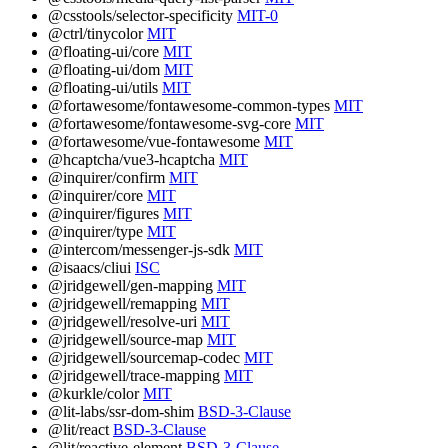
@csstools/selector-specificity
MIT-0
@ctrl/tinycolor
MIT
@floating-ui/core
MIT
@floating-ui/dom
MIT
@floating-ui/utils
MIT
@fortawesome/fontawesome-common-types
MIT
@fortawesome/fontawesome-svg-core
MIT
@fortawesome/vue-fontawesome
MIT
@hcaptcha/vue3-hcaptcha
MIT
@inquirer/confirm
MIT
@inquirer/core
MIT
@inquirer/figures
MIT
@inquirer/type
MIT
@intercom/messenger-js-sdk
MIT
@isaacs/cliui
ISC
@jridgewell/gen-mapping
MIT
@jridgewell/remapping
MIT
@jridgewell/resolve-uri
MIT
@jridgewell/source-map
MIT
@jridgewell/sourcemap-codec
MIT
@jridgewell/trace-mapping
MIT
@kurkle/color
MIT
@lit-labs/ssr-dom-shim
BSD-3-Clause
@lit/react
BSD-3-Clause
@lit/reactive-element
BSD-3-Clause