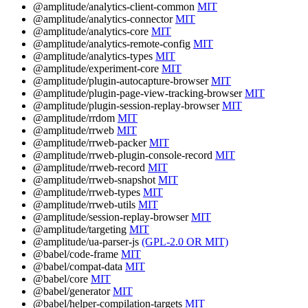
@amplitude/analytics-client-common
MIT
@amplitude/analytics-connector
MIT
@amplitude/analytics-core
MIT
@amplitude/analytics-remote-config
MIT
@amplitude/analytics-types
MIT
@amplitude/experiment-core
MIT
@amplitude/plugin-autocapture-browser
MIT
@amplitude/plugin-page-view-tracking-browser
MIT
@amplitude/plugin-session-replay-browser
MIT
@amplitude/rrdom
MIT
@amplitude/rrweb
MIT
@amplitude/rrweb-packer
MIT
@amplitude/rrweb-plugin-console-record
MIT
@amplitude/rrweb-record
MIT
@amplitude/rrweb-snapshot
MIT
@amplitude/rrweb-types
MIT
@amplitude/rrweb-utils
MIT
@amplitude/session-replay-browser
MIT
@amplitude/targeting
MIT
@amplitude/ua-parser-js
(GPL-2.0 OR MIT)
@babel/code-frame
MIT
@babel/compat-data
MIT
@babel/core
MIT
@babel/generator
MIT
@babel/helper-compilation-targets
MIT