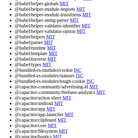
@babel/helper-globals
MIT
@babel/helper-module-imports
MIT
@babel/helper-module-transforms
MIT
@babel/helper-string-parser
MIT
@babel/helper-validator-identifier
MIT
@babel/helper-validator-option
MIT
@babel/helpers
MIT
@babel/parser
MIT
@babel/runtime
MIT
@babel/template
MIT
@babel/traverse
MIT
@babel/types
MIT
@bundled-es-modules/cookie
ISC
@bundled-es-modules/statuses
ISC
@bundled-es-modules/tough-cookie
ISC
@capacitor-community/advertising-id
MIT
@capacitor-community/firebase-analytics
MIT
@capacitor/action-sheet
MIT
@capacitor/android
MIT
@capacitor/app
MIT
@capacitor/app-launcher
MIT
@capacitor/clipboard
MIT
@capacitor/core
MIT
@capacitor/filesystem
MIT
@capacitor/haptics
MIT