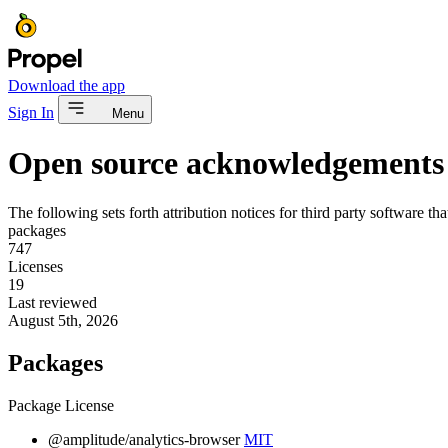
Download the app
Sign In
Menu
Open source acknowledgements
The following sets forth attribution notices for third party software t
packages
747
Licenses
19
Last reviewed
August 5th, 2026
Packages
Package
License
@amplitude/analytics-browser
MIT