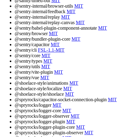
@sanity/timed-out
MIT
@sentry-internal/browser-utils
MIT
@sentry-internal/feedback
MIT
@sentry-internal/replay
MIT
@sentry-internal/replay-canvas
MIT
@sentry/babel-plugin-component-annotate
MIT
@sentry/browser
MIT
@sentry/bundler-plugin-core
MIT
@sentry/capacitor
MIT
@sentry/cli
FSL-1.1-MIT
@sentry/core
MIT
@sentry/types
MIT
@sentry/utils
MIT
@sentry/vite-plugin
MIT
@sentry/vue
MIT
@shoelace-style/animations
MIT
@shoelace-style/localize
MIT
@shoelace-style/shoelace
MIT
@spryrocks/capacitor-socket-connection-plugin
MIT
@spryrocks/logger
MIT
@spryrocks/logger-core
MIT
@spryrocks/logger-observer
MIT
@spryrocks/logger-plugin
MIT
@spryrocks/logger-plugin-core
MIT
@spryrocks/logger-plugin-observer
MIT