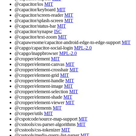
@capacitor/ios
MIT
@capacitor/keyboard
MIT
@capacitor/screen-reader
MIT
@capacitor/splash-screen
MIT
@capacitor/status-bar
MIT
@capacitor/synapse
ISC
@capacitor/text-zoom
MIT
@capawesome/capacitor-android-edge-to-edge-support
MIT
@capgo/capacitor-social-login
MPL-2.0
@capgo/inappbrowser
MPL-2.0
@cropper/element
MIT
@cropper/element-canvas
MIT
@cropper/element-crosshair
MIT
@cropper/element-grid
MIT
@cropper/element-handle
MIT
@cropper/element-image
MIT
@cropper/element-selection
MIT
@cropper/element-shade
MIT
@cropper/element-viewer
MIT
@cropper/elements
MIT
@cropper/utils
MIT
@cspotcode/source-map-support
MIT
@csstools/css-parser-algorithms
MIT
@csstools/css-tokenizer
MIT
@csstools/media-query-list-parser
MIT