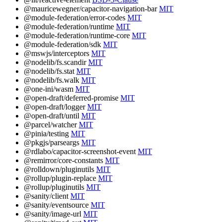
@mauricewegner/capacitor-navigation-bar
MIT
@module-federation/error-codes
MIT
@module-federation/runtime
MIT
@module-federation/runtime-core
MIT
@module-federation/sdk
MIT
@mswjs/interceptors
MIT
@nodelib/fs.scandir
MIT
@nodelib/fs.stat
MIT
@nodelib/fs.walk
MIT
@one-ini/wasm
MIT
@open-draft/deferred-promise
MIT
@open-draft/logger
MIT
@open-draft/until
MIT
@parcel/watcher
MIT
@pinia/testing
MIT
@pkgjs/parseargs
MIT
@rdlabo/capacitor-screenshot-event
MIT
@remirror/core-constants
MIT
@rolldown/pluginutils
MIT
@rollup/plugin-replace
MIT
@rollup/pluginutils
MIT
@sanity/client
MIT
@sanity/eventsource
MIT
@sanity/image-url
MIT