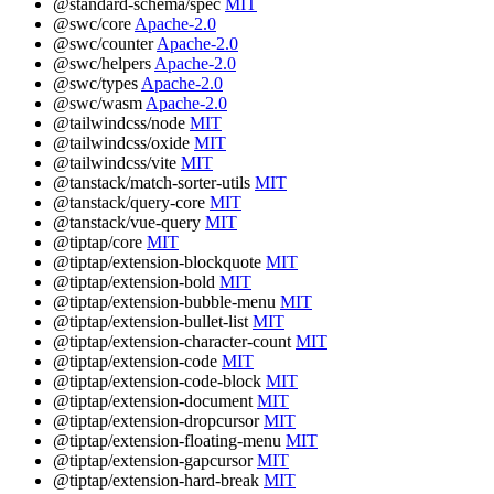
@standard-schema/spec
MIT
@swc/core
Apache-2.0
@swc/counter
Apache-2.0
@swc/helpers
Apache-2.0
@swc/types
Apache-2.0
@swc/wasm
Apache-2.0
@tailwindcss/node
MIT
@tailwindcss/oxide
MIT
@tailwindcss/vite
MIT
@tanstack/match-sorter-utils
MIT
@tanstack/query-core
MIT
@tanstack/vue-query
MIT
@tiptap/core
MIT
@tiptap/extension-blockquote
MIT
@tiptap/extension-bold
MIT
@tiptap/extension-bubble-menu
MIT
@tiptap/extension-bullet-list
MIT
@tiptap/extension-character-count
MIT
@tiptap/extension-code
MIT
@tiptap/extension-code-block
MIT
@tiptap/extension-document
MIT
@tiptap/extension-dropcursor
MIT
@tiptap/extension-floating-menu
MIT
@tiptap/extension-gapcursor
MIT
@tiptap/extension-hard-break
MIT