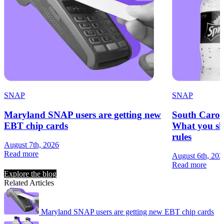
SNAP
SNAP
Maryland SNAP users are getting new
South Carol
EBT chip cards
What you sh
rules
August 7th, 2026
Read more
August 6th, 202
Read more
Explore the blog
Related Articles
Maryland SNAP users are getting new EBT chip cards