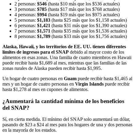
2 personas:
$546
(hasta $10 más que los $536 actuales)
3 personas:
$785
(hasta $17 más que los $768 actuales)
4 personas:
$994
(hasta $19 más que los $975 actuales)
5 personas:
$1,183
(hasta $25 más que los $1,158 actuales)
6 personas:
$1,421
(hasta $31 más que los $1,390 actuales)
7 personas:
$1,571
(hasta $35 más que los $1,536 actuales)
8 personas:
$1,789
(hasta $33 más que los $1,756 actuales)
Alaska, Hawaii, y los territorios de EE. UU. tienen diferentes
límites de ingresos para el SNAP
debido al mayor costo de los
alimentos en esas zonas. Una familia de cuatro miembros en Hawaii
puede recibir hasta $1,689 al mes, mientras que las familias de las
zonas rurales de Alaska pueden recibir hasta $1,995.
Un hogar de cuatro personas en
Guam
puede recibir hasta $1,465 al
mes y un hogar de cuatro personas en
Virgin Islands
puede recibir
hasta $1,278 al mes en cupones de alimentos.
¿Aumentará la cantidad mínima de los beneficios
del SNAP?
Sí, en cierta medida. El mínimo del SNAP solo aumentará un dólar,
pasando de $23 a $24 al mes para los hogares de una y dos personas
en la mayoría de los estados.