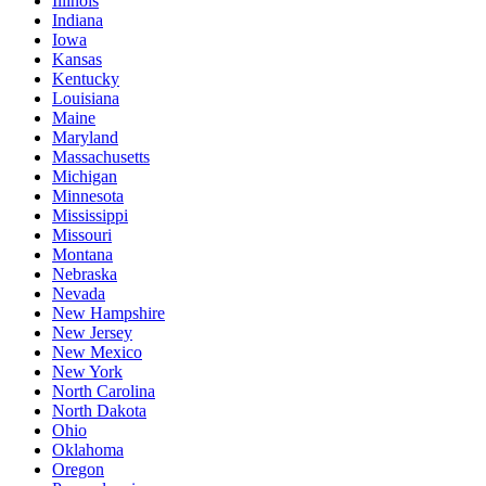
Illinois
Indiana
Iowa
Kansas
Kentucky
Louisiana
Maine
Maryland
Massachusetts
Michigan
Minnesota
Mississippi
Missouri
Montana
Nebraska
Nevada
New Hampshire
New Jersey
New Mexico
New York
North Carolina
North Dakota
Ohio
Oklahoma
Oregon