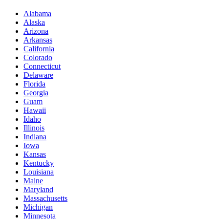
Alabama
Alaska
Arizona
Arkansas
California
Colorado
Connecticut
Delaware
Florida
Georgia
Guam
Hawaii
Idaho
Illinois
Indiana
Iowa
Kansas
Kentucky
Louisiana
Maine
Maryland
Massachusetts
Michigan
Minnesota