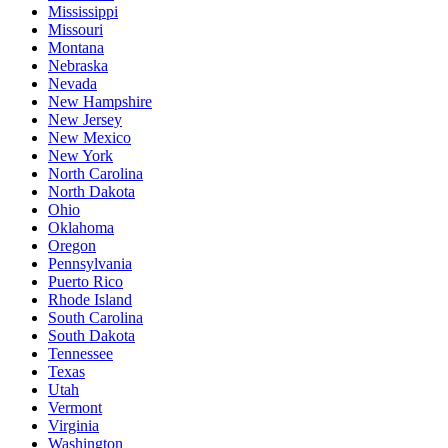
Mississippi
Missouri
Montana
Nebraska
Nevada
New Hampshire
New Jersey
New Mexico
New York
North Carolina
North Dakota
Ohio
Oklahoma
Oregon
Pennsylvania
Puerto Rico
Rhode Island
South Carolina
South Dakota
Tennessee
Texas
Utah
Vermont
Virginia
Washington