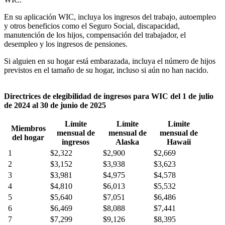
En su aplicación WIC, incluya los ingresos del trabajo, autoempleo
y otros beneficios como el Seguro Social, discapacidad,
manutención de los hijos, compensación del trabajador, el
desempleo y los ingresos de pensiones.
Si alguien en su hogar está embarazada, incluya el número de hijos
previstos en el tamaño de su hogar, incluso si aún no han nacido.
Directrices de elegibilidad de ingresos para WIC del 1 de julio
de 2024 al 30 de junio de 2025
Límite
Límite
Límite
Miembros
mensual de
mensual de
mensual de
del hogar
ingresos
Alaska
Hawaii
1
$2,322
$2,900
$2,669
2
$3,152
$3,938
$3,623
3
$3,981
$4,975
$4,578
4
$4,810
$6,013
$5,532
5
$5,640
$7,051
$6,486
6
$6,469
$8,088
$7,441
7
$7,299
$9,126
$8,395