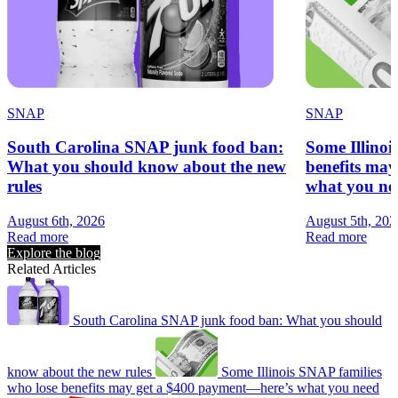
SNAP
SNAP
South Carolina SNAP junk food ban:
Some Illinoi
What you should know about the new
benefits ma
rules
what you ne
August 6th, 2026
August 5th, 202
Read more
Read more
Explore the blog
Related Articles
South Carolina SNAP junk food ban: What you should
know about the new rules
Some Illinois SNAP families
who lose benefits may get a $400 payment—here’s what you need